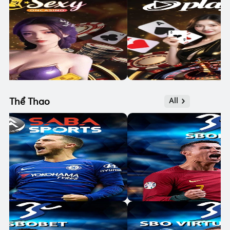
Thể Thao
All