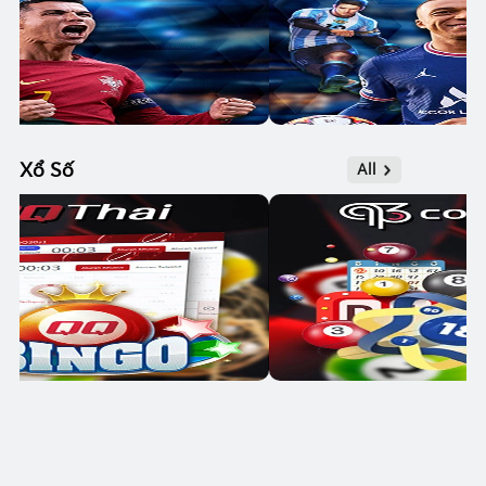
Xổ Số
All