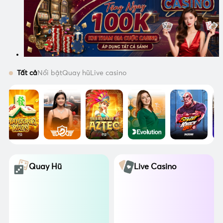
Tất cả
Nổi bật
Quay hũ
Live casino
Quay Hũ
Live Casino