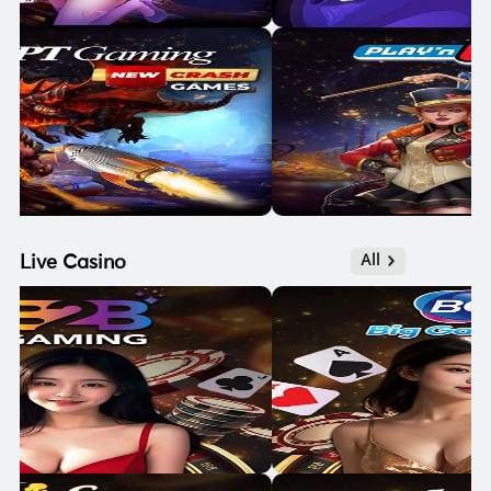
Live Casino
All